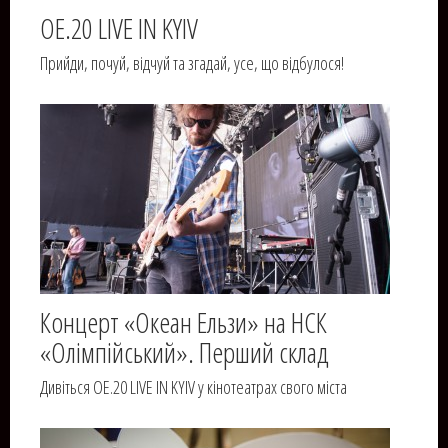
OE.20 LIVE IN KYIV
Прийди, почуй, відчуй та згадай, усе, що відбулося!
Концерт «Океан Ельзи» на НСК
«Олімпійський». Перший склад
Дивіться OE.20 LIVE IN KYIV у кінотеатрах свого міста